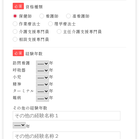
必須
資格種類
保健師
看護師
准看護師
作業療法士
理学療法士
介護支援専門員
主任介護支援専門員
相談支援専門員
必須
経験年数
訪問看護
年
呼吸器
年
小児
年
精神
年
ターミナル
年
難病
年
その他の経験年数
年