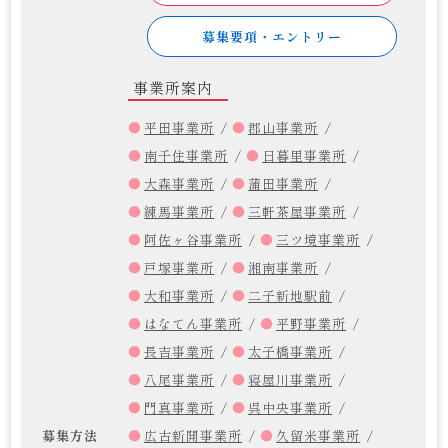
募集要項・エントリー
事業所案内
平田事業所
郡山事業所
南千住事業所
日暮里事業所
大森事業所
蒲田事業所
練馬事業所
三軒茶屋事業所
阿佐ヶ谷事業所
三ツ境事業所
戸塚事業所
湘南事業所
大和事業所
二子新地駅前
はなてん事業所
平野事業所
長吉事業所
太子橋事業所
八尾事業所
寝屋川事業所
門真事業所
呉中央事業所
募集方法
広古新開事業所
久留米事業所