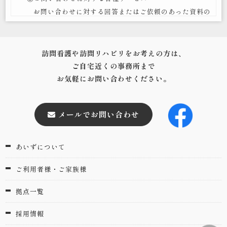
お問い合わせに対する回答またはご依頼のあった資料の
当社における個人情報の取扱に関するお問い合わせは下
ご案内、発送のため
記の相談窓口でお受け致します。
③お取引先様に関連する個人情報
あいずグループ 個人情報保護相談窓口 電話番号 0956-
・お取引等に関する連絡･商談のため
59-9390
訪問看護や訪問リハビリをお考えの方は、
・契約の履行及び与信管理のため
ご自宅近くの事務所まで
e-mail info@aizu-company.co.jp
・グループ各社の業務案内のため
お気軽にお問い合わせください。
個人情報保護の仕組みの改善
・各種親睦会のご案内のため
当社は、JIS Q 15001に即した個人情報保護マネジメン
④面接・採用希望者情報（当社ホーム―ページの採用専用
トシステムを構築し、それに基づいてご利用者様の情報を
メールでお問い合わせ
フォームからの取得情報含む）
管理します。また、このマネジメントシステムは適宜見直
・採用選考のため
し、継続的な改善を図ります。
・問合せに対する回答のため
あいずについて
・面接などの連絡のため
平成26年4月1日制定
ご利用者様・ご家族様
（※当社ホームページの採用専用フォームへの入力で必須
令和7年4月1日改訂
マーク
必須
が付いている個所以外の入力は任意です。ただ
株式会社あいず
拠点一覧
し、ご入力いただけなかった場合は、ご希望のお仕事内
代表取締役
容、勤務地、問合せに対する回答が受けられないことがご
西 晃一郎
採用情報
ざいますので、あらかじめご了承ください。）