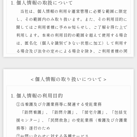
個人情報の取扱について
当社は、個人情報の利用を運営管理に必要な範囲に限定
し、その範囲内のみ取り扱います。また、その利用目的に
関してはご利用者様に予めお知らせし、ご了解を得た上で
利用します。本来の利用目的の範囲を超えて使用する場合
は、匿名化（個人を識別できない状態に加工）して利用す
る場合及び法令の定めによる場合を除き、ご利用者様の同
意なく個人情報の利用提供はいたしません。
法令の遵守について
＜個人情報の取り扱いについて＞
当社は、個人情報保護に関する日本の法令、国が定める
指針その他の規範を遵守します。
個人情報の利用目的
安全管理について
①当看護及び介護業務等に関連する受託業務
当社は、ご利用者様の個人情報への不正アクセス、紛
「訪問看護」、「訪問介護」、「居宅介護」、「包括支
失、破壊、改ざん、及び漏えいを防止し、安全で正確な管
援センター」、「民間救急」の受託業務（看護及び介護業
理に努めます。
務等）遂行のため
問い合わせ窓口
②お問い合わせに対する各種サービス